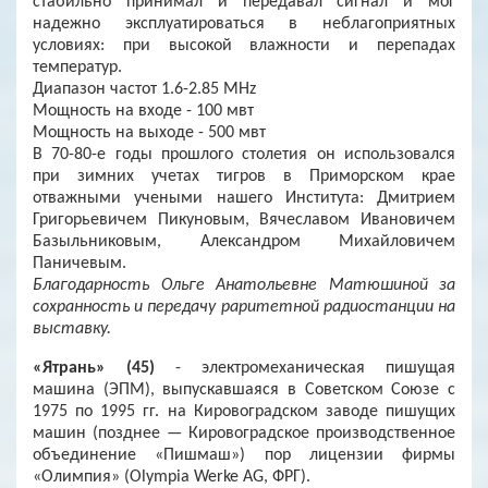
стабильно принимал и передавал сигнал и мог
надежно эксплуатироваться в неблагоприятных
условиях: при высокой влажности и перепадах
температур.
Диапазон частот 1.6-2.85 MHz
Мощность на входе - 100 мвт
Мощность на выходе - 500 мвт
В 70-80-е годы прошлого столетия он использовался
при зимних учетах тигров в Приморском крае
отважными учеными нашего Института: Дмитрием
Григорьевичем Пикуновым, Вячеславом Ивановичем
Базыльниковым, Александром Михайловичем
Паничевым.
Благодарность Ольге Анатольевне Матюшиной за
сохранность и передачу раритетной радиостанции на
выставку.
«Ятрань» (45)
- электромеханическая пишущая
машина (ЭПМ), выпускавшаяся в Советском Союзе с
1975 по 1995 гг. на Кировоградском заводе пишущих
машин (позднее — Кировоградское производственное
объединение «Пишмаш») пор лицензии фирмы
«Олимпия» (Olympia Werke AG, ФРГ).