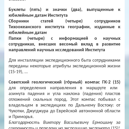
Буклеты (пять) и значки (два), выпущенные к
юбилейным датам Института
Сборники статей (четыре) сотрудников
Тихоокеанского института географии, изданные к
юбилейным датам
Папки (четыре) с информацией о научных
сотрудниках, внесших весомый вклад в развитие
направлений научных исследований Института
Для инсталляции экспедиционного быта сотрудниками
переданы некоторые атрибуты экспедиционной жизни
(15-19), …
Советский геологический (го́рный) компас ГК-2 (15)
для определения направления в маршруте или
азимута падения и угла наклона (падения) пластов
отложений скальных пород. Этот компас побывал с
владельцем в экспедициях по Дальнему Востоку: от
Чукотки, Джугджура до Еврейской автономной области
и Приморья.
Благодарность Виктору Васильевичу Ермошину за
сохранность и передачу на экспозицию экспоната (15)!