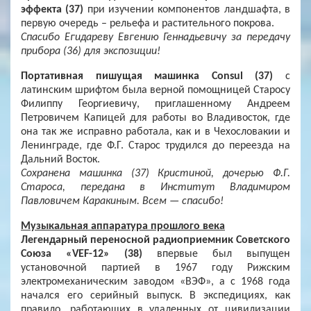
эффекта (37)
при изучении компонентов ландшафта, в
первую очередь – рельефа и растительного покрова.
Спасибо Егидареву Евгению Геннадьевичу за передачу
прибора (36) для экспозиции!
Портативная пишущая машинка Consul (37)
с
латинским шрифтом была верной помощницей Старосу
Филиппу Георгиевичу, приглашенному Андреем
Петровичем Капицей для работы во Владивосток, где
она так же исправно работала, как и в Чехословакии и
Ленинграде, где Ф.Г. Старос трудился до переезда на
Дальний Восток.
Сохранена машинка (37) Кристиной, дочерью Ф.Г.
Староса, передана в Институт Владимиром
Павловичем Каракиным. Всем — спасибо!
Музыкальная аппаратура прошлого века
Легендарный переносной радиоприемник Советского
Союза «VEF-12» (38)
впервые был выпущен
установочной партией в 1967 году Рижским
электромеханическим заводом «ВЭФ», а с 1968 года
начался его серийный выпуск. В экспедициях, как
правило, работающих в удаленных от цивилизации