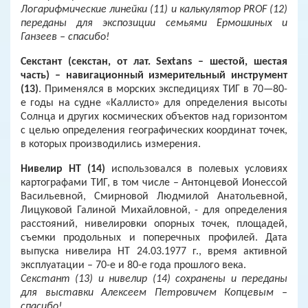
Логарифмические линейки (11) и калькулятор PROF (12)
переданы для экспозиции семьями Ермошиных и
Ганзеев – спасибо!
Секстант (секстан, от лат. Sextans – шестой, шестая
часть) – навигационный измерительный инструмент
(13)
. Применялся в морских экспедициях ТИГ в 70—80-
е годы на судне «Каллисто» для определения высоты
Солнца и других космических объектов над горизонтом
с целью определения географических координат точек,
в которых производились измерения.
Нивелир НТ (14)
использовался в полевых условиях
картографами ТИГ, в том числе – Антонцевой Ионессой
Васильевной, Смирновой Людмилой Анатольевной,
Лицуковой Галиной Михайловной, - для определения
расстояний, нивелировки опорных точек, площадей,
съемки продольных и поперечных профилей. Дата
выпуска нивелира НТ 24.03.1977 г., время активной
эксплуатации – 70-е и 80-е года прошлого века.
Секстант (13) и нивелир (14) сохранены и переданы
для выставки Алексеем Петровичем Копцевым –
спасибо!