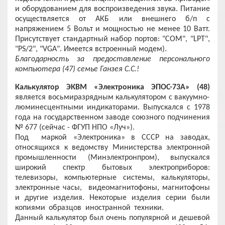
и оборудованием для воспроизведения звука. Питание
осуществляется от АКБ или внешнего б/п с
напряжением 5 Вольт и мощностью не менее 10 Ватт.
Присутствует стандартный набор портов: "COM", "LPT",
"PS/2", "VGA". Имеется встроенный модем).
Благодарность за предоставление персонального
компьютера (47) семье Ганзея С.С.!
Калькулятор ЭКВМ «Электроника ЭПОС-73А» (48)
является восьмиразрядным калькулятором с вакуумно-
люминесцентными индикаторами. Выпускался с 1978
года на государственном заводе союзного подчинения
№ 677 (сейчас - ФГУП НПО «Луч»).
Под маркой «Электроника» в СССР на заводах,
относящихся к ведомству Министерства электронной
промышленности (Минэлектронпром), выпускался
широкий спектр бытовых электроприборов:
телевизоры, компьютерные системы, калькуляторы,
электронные часы, видеомагнитофоны, магнитофоны
и другие изделия. Некоторые изделия серии были
копиями образцов иностранной техники.
Данный калькулятор был очень популярной и дешевой