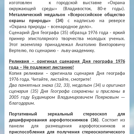
изготовлен к городской выставке «Охрана
окружающей среды» (Владивосток, 80-е годы).
Металлический медальон «Всероссийское общество
охраны природы» (34)
с надписью на реверсе
«Охрана природы – всенародное дело».
Сценарий Дня Географа (35) образца 1976 года - яркий
пример эпистолярного творчества молодых ученых.
Этот экземпляр принадлежал Анатолию Викторовичу
Вертелю, по сценарию - льву-академику.
Реликвия – оригинал сценария Дня географа 1976
года – Не подлежит листанию!
Копия реликвии – оригинала сценария Дня географа
1976 года. Читайте, листайте, смотрите!
Два памятных знака (32, 33), медальон (34) и оригинал
сценария (35) Дня Географа сохранены и присланы в
2005 году Будимиром Владимировичем Поярковым —
благодарим.
Портативный зеркальный стереоскоп для
дешифрирования аэрофотоснимков (36)
. Состоит из
панели для размещения аэрофотоснимков и
приспособления для получения стереоскопического