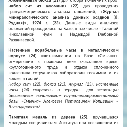
Алюминиевая бюкса (21)
для отбора почвенных проб,
набор сит из алюминия (22)
для проведения
гранулометрического анализа отложений,
«Журнал
минералогического анализа донных осадков (б.
Рудная)», 1974 г. (23)
. Данные виды анализов
отложений проводились на Базе, в том числе – Галиной
Николаевной Чуян и Надеждой Глебовной
Разжигаевой.
Настенные корабельные часы в металлическом
корпусе (24)
кают-кампании на Базе «Смычка»,
отмерявшие в прошлом веке счастливое время
круглогодичного труда и отдыха сплоченного
коллектива сотрудников лаборатории геохимии и их
коллег и гостей.
Набор сит (22), бюкса (21), журнал (23), настенные
часы (24) сохранены и переданы для экспозиции
бессменным начальником научно-экспериментальной
базы «Смычка» Алексеем Петровичем Копцевым –
благодарность!
Памятная медаль из дерева (25)
, вручавшаяся
молодым специалистам Института при посвящении их