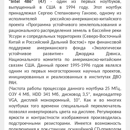
"Intel 486" (47)
- один из первых ноутбуков,
выпущенный в США в 1994 году. Этот ноутбук
принадлежал Сергею Степановичу Ганзею, одному из
исполнителей российско-американско-китайского
проекта «Программа устойчивого землепользования и
рационального распределения земель в бассейне реки
Уссури и сопредельных территориях (Северо-Восточный
Китай и Российский Дальний Восток)» при финансовой
поддержке американского фонда «Экологически
устойчивое развитие» Джорджа Дэвиса,
Национального комитета по американско-китайским
связям США. Данный проект 1995-1996 годов являлся
одним из первых многосторонних научных проектов,
инициированных и реализованных в институтах ДВО
РАН.
(Частота работы процессора данного ноутбука 25 МГц,
ОЗУ 4 Мб, HDD 341 Мб, дисковод 3,5", видеоадаптер
VGA, дисплей монохромный, 10". Как и во многих
ноутбуках того времени специальный переключатель
позволял инвертировать цвета на дисплее. Регулировка
яркости и контрастности изображения производилась
подстроечными резисторами. Имеется возможность
подключения к док-станции, оснащённой CD-приводом