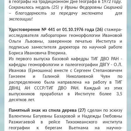
в географы на традиционном Дне Географа в 1972 году.
Сохранилась медаль (25) у Ирины Федоровны Скириной
– благодарность за передачу экспоната для
экспозиции!
Удостоверение № 441 от 01.10.1976 года (26)
стажера-
исследователя лаборатории геоморфологии Ивановой
Ольги Львовны, заверенное печатью Института и
подписью заместителя директора по научной работе
Бориса Ивановича Втюрина.
Из первого выпуска базовой кафедры ТИГ ДВО РАН -
кафедры геоморфологии и палеогеографии ДВГУ - О.Л.
Иванова (Ермошина) вместе с Сергеем Степановичем
Ганзеем и Галиной Николаевной Чуян по
распределению была направлена на работу в ТИГ
ДВНЦ АН СССР/ТИГ ДВО РАН. Каждый из этих
выпускников проработал в Институте более 3,5
десятков лет.
Памятный знак из спила дерева (27)
сделан по эскизу
Валентины Батуевны Базаровой и Надежды Глебовны
Разжигаевой в рейсе Тихоокеанского института
географии к берегам Вьетнама на научно-