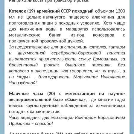
неприхотливость при транспортировке.
Котелок (19) армейский СССР походный
объемом 1300
мл из цельно-натянутого пищевого алюминия для
приготовления пищи в походных условиях. Хотя чаще
для кипячения воды в маршрутах использовались
металлические банки из-под консервов с
прикрученной проволочной дужкой.
За предоставление для инсталляции котелка, гитары
и двухместной серебристо-бирюзовой палатки
выражается признательность семье Ермошиных, за
брезентовый рюкзак бывалого полевика, без
которого в экспедиции, как говорится, «и ни туды, и
ни сюды» - благодарность Маргарите Николаевне
Чипизубовой!
Маячные часы (20) с метеостанции на научно-
экспериментальной базе «Смычка»
, где многие годы
велись круглогодичные наблюдения за изменениями
погодных характеристик.
Часы переданы для экспозиции Виктором Борисовичем
Примаком – спасибо!