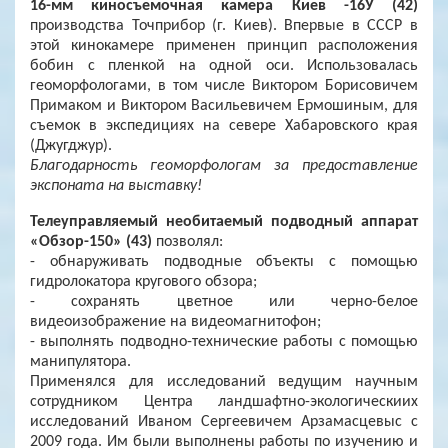
16-мм киносъемочная камера Киев -16У (42)
производства Точприбор (г. Киев). Впервые в СССР в
этой кинокамере применен принцип расположения
бобин с пленкой на одной оси. Использовалась
геоморфологами, в том числе Виктором Борисовичем
Примаком и Виктором Васильевичем Ермошиным, для
съемок в экспедициях на севере Хабаровского края
(Джугджур).
Благодарность геоморфологам за предоставление
экспоната на выставку!
Телеуправляемый необитаемый подводный аппарат
«Обзор-150» (43)
позволял:
- обнаруживать подводные объекты с помощью
гидролокатора кругового обзора;
- сохранять цветное или черно-белое
видеоизображение на видеомагнитофон;
- выполнять подводно-технические работы с помощью
манипулятора.
Применялся для исследований ведущим научным
сотрудником Центра ландшафтно-экологическиих
исследований Иваном Сергеевичем Арзамасцевыс с
2009 года. Им были выполнены работы по изучению и