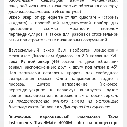
работникам канцелярии взамен механической
пишущей машинки и значительно облегчившего труд
делопроизводителей в Институте!
Эккер (э́кер, от фр. équerre от лат. quadrare - «строить
квадрат») - простейший геодезический прибор для
проведения съемки местности методом
перпендикуляров, а также для разбивки строительной
сетки при строительстве инженерных сооружений.
Двузеркальный эккер был изобретен лондонским
механиком Джорджем Адамсом во 2-й половине ХVIII
века.
Ручной эккер (46)
состоит из двух небольших
зеркал, расположенных друг к другу под углом в 45°.
Над зеркалами оставлены прорези для свободного
визирования глазом. Одно направление видно в
прорезь, другое направление (искомое,
перпендикулярное к первому) визируется лучом
зрения, последовательно отраженным от обоих зеркал.
За предоставление ручного эккера на экспозицию
благодарность Тюняткину Дмитрию Геннадьевичу!
Винтажный персональный компьютер Texas
Instruments TravelMate 4000M color на процессоре