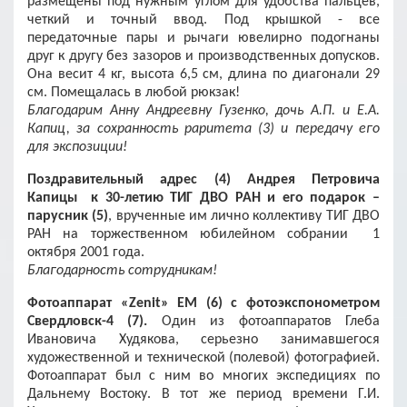
размещены под нужным углом для удобства пальцев,
четкий и точный ввод. Под крышкой - все
передаточные пары и рычаги ювелирно подогнаны
друг к другу без зазоров и производственных допусков.
Она весит 4 кг, высота 6,5 см, длина по диагонали 29
см. Помещалась в любой рюкзак!
Благодарим Анну Андреевну Гузенко, дочь А.П. и Е.А.
Капиц, за сохранность раритета (3) и передачу его
для экспозиции!
Поздравительный адрес (4) Андрея Петровича
Капицы к 30-летию ТИГ ДВО РАН и его подарок –
парусник (5)
,
врученные им лично коллективу ТИГ ДВО
РАН на торжественном юбилейном собрании 1
октября 2001 года.
Благодарность сотрудникам!
Фотоаппарат «Zenit» EM (6) с фотоэкспонометром
Свердловск-4 (7).
Один из фотоаппаратов Глеба
Ивановича Худякова, серьезно занимавшегося
художественной и технической (полевой) фотографией.
Фотоаппарат был с ним во многих экспедициях по
Дальнему Востоку. В тот же период времени Г.И.