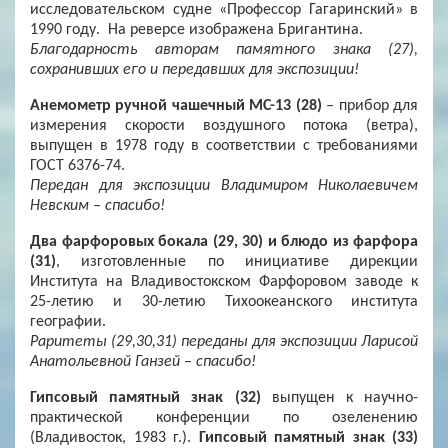
исследовательском судне «Профессор Гагаринский» в
1990 году. На реверсе изображена Бригантина.
Благодарность авторам памятного знака (27),
сохранивших его и передавших для экспозиции!
Анемометр ручной чашечный МС-13 (28)
– прибор для
измерения скорости воздушного потока (ветра),
выпущен в 1978 году в соответствии с требованиями
ГОСТ 6376-74.
Передан для экспозиции Владимиром Николаевичем
Невским – спасибо!
Два фарфоровых бокала (29, 30) и блюдо из фарфора
(31)
, изготовленные по инициативе дирекции
Института на Владивостокском Фарфоровом заводе к
25-летию и 30-летию Тихоокеанского института
географии.
Раритеты (29,30,31) переданы для экспозиции Ларисой
Анатольевной Ганзей – спасибо!
Гипсовый памятный знак (32)
выпущен к научно-
практической конференции по озеленению
(Владивосток, 1983 г.).
Гипсовый памятный знак (33)