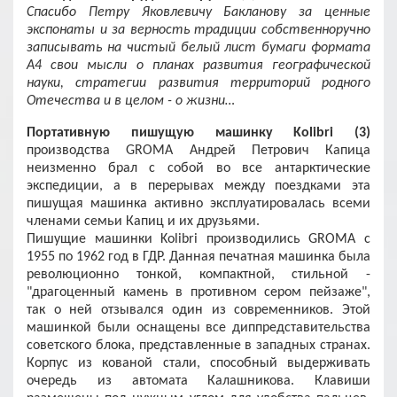
Спасибо Петру Яковлевичу Бакланову за ценные
экспонаты и за верность традиции собственноручно
записывать на чистый белый лист бумаги формата
А4 свои мысли о планах развития географической
науки, стратегии развития территорий родного
Отечества и в целом - о жизни…
Портативную пишущую машинку Kolibri (3)
производства GROMA Андрей Петрович Капица
неизменно брал с собой во все антарктические
экспедиции, а в перерывах между поездками эта
пишущая машинка активно эксплуатировалась всеми
членами семьи Капиц и их друзьями.
Пишущие машинки Kolibri производились GROMA с
1955 по 1962 год в ГДР. Данная печатная машинка была
революционно тонкой, компактной, стильной -
"драгоценный камень в противном сером пейзаже",
так о ней отзывался один из современников. Этой
машинкой были оснащены все диппредставительства
советского блока, представленные в западных странах.
Корпус из кованой стали, способный выдерживать
очередь из автомата Калашникова. Клавиши