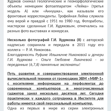
Худяков снимал геологические и геоморфологические
объекты немецким фотоаппаратом «Лейка» (третья
модель А) или «Аннушка», как называли его
фронтовые корреспонденты. Трофейная Лейка служила
ему верой и правдой с 1951 по 1980 год. Фотоработы,
мастерски сделанные Г.И. Худяковым, отмечались на
разных фото выставках и конкурсах.
Несколько фотографий Г.И. Худякова (8)
с авторской
надписью сохранила и передала в 2011 году его
коллега — Р. И. Никонова.
Благодарность Руфине Ильиничне Никоновой и дочери
Г.И. Худякова – Ольге Глебовне Лихачевой - за
переданные (6,7,8) памятные экспонаты!
Путь развития и совершенствования электронной
вычислительной техники от громоздких ЭВМ «МИР-1»
с носителями информации на перфолентах до
современных компьютеров и многочисленных
гаджетов занял несколько десятков лет. Сегодня
практически у каждого сотрудника в Институте для
работы имеется свой персональный компьютер.
Одна из первых в мире из серии электронных