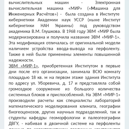
вычислительных машин - Электронная
вычислительная машина «МИР»
(«
М
ашина
для
И
нженерных
Р
асчётов») - была создана в Институте
кибернетики Академии наук УССР (ныне Институт
кибернетики НАН Украины) под руководством
академика В.М. Глушкова. В 1968 году ЭВМ «МИР была
модернизирована и получила название ЭВМ «МИР-1».
Эта модификация отличалась от оригинальной модели
наличием устройства ввода-вывода на перфоленту.
Также в ней были применены элементы повышенной
надежности.
ЭВМ «МИР-1»
, приобретенная Институтом в первые
дни после его организации, занимала ВСЮ комнату
площадью 18 кв. м на первом этаже здания Института
по адресу ул. Уборевича, д. 17 и представляла собой
громоздкое сооружение из большого количества
системных блоков и приспособлений. На ЭВМ «МИР-1»
производили расчеты как специалисты лабораторий
математического моделирования климата, географии
биогеоценозов, других научных подразделений, так и
студенты кафедры геоморфологии и палеогеографии
ДВГУ, - набивая в двоичной системе на перфоленты