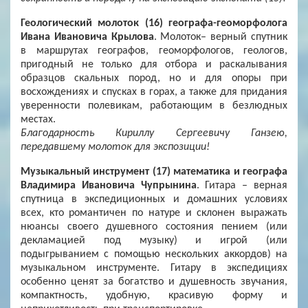
Геологический молоток (16) географа-геоморфолога
Ивана Ивановича Крылова
. Молоток– верный спутник
в маршрутах географов, геоморфологов, геологов,
пригодный не только для отбора и раскалывания
образцов скальных пород, но и для опоры при
восхождениях и спусках в горах, а также для придания
уверенности полевикам, работающим в безлюдных
местах.
Благодарность Кириллу Сергеевичу Ганзею,
передавшему молоток для экспозиции!
Музыкальный инструмент (17) математика и географа
Владимира Ивановича Чупрынина
. Гитара – верная
спутница в экспедиционных и домашних условиях
всех, кто романтичен по натуре и склонен выражать
нюансы своего душевного состояния пением (или
декламацией под музыку) и игрой (или
подыгрыванием с помощью нескольких аккордов) на
музыкальном инструменте. Гитару в экспедициях
особенно ценят за богатство и душевность звучания,
компактность, удобную, красивую форму и