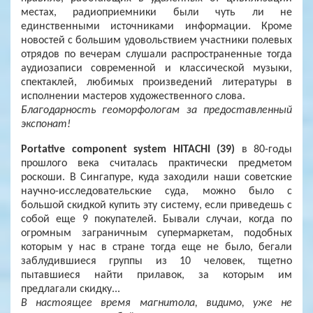
местах, радиоприемники были чуть ли не
единственными источниками информации. Кроме
новостей с большим удовольствием участники полевых
отрядов по вечерам слушали распространенные тогда
аудиозаписи современной и классической музыки,
спектаклей, любимых произведений литературы в
исполнении мастеров художественного слова.
Благодарность геоморфологам за предоставленный
экспонат!
Portative component system HITACHI (39)
в 80-годы
прошлого века считалась практически предметом
роскоши. В Сингапуре, куда заходили наши советские
научно-исследовательские суда, можно было с
большой скидкой купить эту систему, если приведешь с
собой еще 9 покупателей. Бывали случаи, когда по
огромным заграничным супермаркетам, подобных
которым у нас в стране тогда еще не было, бегали
заблудившиеся группы из 10 человек, тщетно
пытавшиеся найти прилавок, за которым им
предлагали скидку...
В настоящее время магнитола, видимо, уже не