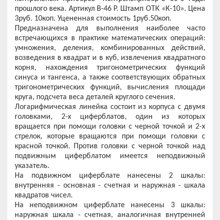
прошлого века. Артикул В-46 Р. Штамп ОТК «К-10». Цена
3руб. 10коп. Уцененная стоимость 1руб.50коп.
Предназначена для выполнения наиболее часто
встречающихся в практике математических операций:
умножения, деления, комбинированных действий,
возведения в квадрат и в куб, извлечения квадратного
корня, нахождения тригонометрических функций
синуса и тангенса, а также соответствующих обратных
тригонометрических функций, вычисления площади
круга, подсчета веса деталей круглого сечения.
Логарифмическая линейка состоит из корпуса с двумя
головками, 2-х циферблатов, один из которых
вращается при помощи головки с черной точкой и 2-х
стрелок, которые вращаются при помощи головки с
красной точкой. Против головки с черной точкой над
подвижным циферблатом имеется неподвижный
указатель.
На подвижном циферблате нанесены 2 шкалы:
внутренняя - основная - счетная и наружная - шкала
квадратов чисел.
На неподвижном циферблате нанесены 3 шкалы:
наружная шкала - счетная, аналогичная внутренней