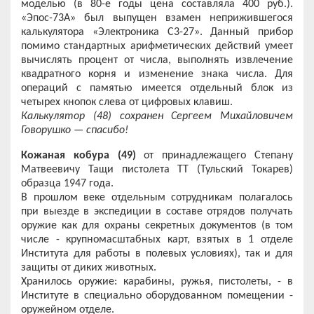
моделью (в 80-е годы цена составляла 400 руб.).
«Эпос-73А» был выпущен взамен неприжившегося
калькулятора «Электроника С3-27». Данный прибор
помимо стандартных арифметических действий умеет
вычислять процент от числа, выполнять извлечение
квадратного корня и изменение знака числа. Для
операций с памятью имеется отдельный блок из
четырех кнопок слева от цифровых клавиш.
Калькулятор (48) сохранен Сергеем Михайловичем
Говорушко — спасибо!
Кожаная кобура (49)
от принадлежащего Степану
Матвеевичу Тащи пистолета ТТ (Тульский Токарев)
образца 1947 года.
В прошлом веке отдельным сотрудникам полагалось
при выезде в экспедиции в составе отрядов получать
оружие как для охраны секретных документов (в том
числе - крупномасштабных карт, взятых в 1 отделе
Института для работы в полевых условиях), так и для
защиты от диких животных.
Хранилось оружие: карабины, ружья, пистолеты, - в
Институте в специально оборудованном помещении -
оружейном отделе.