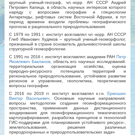
крупный ученый-географ, чл.-корр. АН СССР Андрей
Петрович Капица, в область научных интересов которого
наряду с вопросами географии и гляциологии
Антарктиды, рифтовых систем Восточной Африки, в тот
период времени входили проблемы географического
прогноза и рационального природопользования.
С 1979 по 1991 г. институт возглавлял чл.-корр. АН СССР
Глеб Иванович Худяков – крупный ученый-геоморфолог,
признанный в стране основатель дальневосточной школы
структурной геоморфологии.
С 1991 по 2016 г. институт возглавлял академик РАН
Петр
Яковлевич Бакланов
, область его научных исследований:
территориальная организация хозяйства, оценка
природно-ресурсного потенциала территорий и
региональное природопользование, устойчивое развитие
регионов и управление, геополитика, теоретические
вопросы географии.
С 2016 по 2019 гг. институт возглавлял к.г.н.
Ермошин
Виктор Васильевич
. Основные научные направления:
вопросы методологии создания геоинформационного
пространства, применения данных дистанционного
зондирования для геоинформационного тематического
картографирования, разработка принципов и технологий
ГИС-поддержки для планирования устойчивого ресурсо-,
землепользования, решения различных
природоохранных и природопользовательских задач