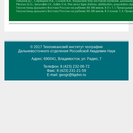
© 2017 Тихоокеанский институт географии
Дальневосточного отделения Российской Академии Наук
Адрес: 690041, Владивосток, ул. Радио, 7
Телефон: 8 (423) 232-06-72
Факс: 8 (423) 231-21-59
E-mail:
geogr@tigdvo.ru