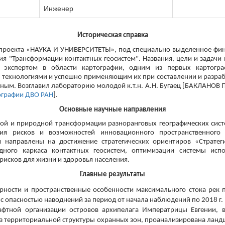
Инженер
Историческая справка
проекта «НАУКА И УНИВЕРСИТЕТЫ», под специально выделенное фина
я "Трансформации контактных геосистем". Названия, цели и задач
м экспертом в области картографии, одним из первых картогра
ехнологиями и успешно применяющим их при составлении и разрабо
ным. Возглавил лабораторию молодой к.т.н. А.Н. Бугаец [БАКЛАНОВ П
еографии ДВО РАН
].
Основные научные направления
й и природной трансформации разноранговых географических сист
ия рисков и возможностей инновационного пространственного с
я направлены на достижение стратегических ориентиров «Стратеги
дного каркаса контактных геосистем, оптимизации системы исп
рисков для жизни и здоровья населения.
Главные результаты
рности и пространственные особенности максимального стока рек
и с опасностью наводнений за период от начала наблюдений по 2018 г.
фтной организации островов архипелага Императрицы Евгении, в
из территориальной структуры охранных зон, проанализирована лан