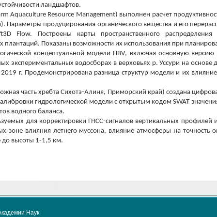
устойчивости ландшафтов.
rm Aquaculture Resource Management) выполнен расчет продуктивнос
й). Параметры продуцирования органического вещества и его перерас
3D Flow. Построены карты пространственного распределения 
х плантаций. Показаны возможности их использования при планиров
огической концептуальной модели HBV, включая основную версию 
ых экспериментальных водосборах в верховьях р. Уссури на основе
 2019 г. Продемонстрирована разница структур модели и их влияни
(южная часть хребта Сихотэ-Алиня, Приморский край) создана цифров
калибровки гидрологической модели с открытым кодом SWAT значени
ов водного баланса.
ьзуемых для корректировки ГНСС-сигналов вертикальных профилей и
х зоне влияния летнего муссона, влияние атмосферы на точность
до высоты 1-1,5 км.
Академии Наук