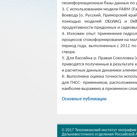
геоинформационные базы данных по 
3. С использованием модели FARM (Fa
Воевода (о. Русский, Приморский кра
помощью моделей DELWAQ и Delft
продуктивности придонных и садковы
4. Изложен опыт применения гидрол
процессов стокоформирования на мал
период года, выполненных с 2012 по
створе.
5. Для бассейна р. Правая Соколовка 
приводятся полученные в результате 
и расчетные данные динамики элемент
6. Выполнена оценка точности испол
для ГНСС- приемников, расположенны
наиболее выражено в приземном слое 
Основные публикации
© 2017 Тихоокеанский институт географии
Дальневосточного отделения Российской 