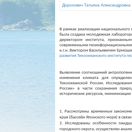
Дорохович Татьяна Александровна
В рамках реализации национального 
была создана молодежная лаборатори
директором института, признанны
современными геоинформационными т
к.г.н. Виктором Васильевичем Ермоши
развития Тихоокеанского института г
Выявление соотношений антропогенно
изменения климата для определен
Тихоокеанской России. Исследовани
России» в части сохранения приро
исторических ресурсов, минимизации 
1. Рассмотрены временные закономе
края (бассейн Японского моря) в связ
2. Исследованы особенности ландша
городского округа, осуществлен анал