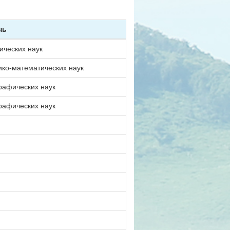
нь
ических наук
ико-математических наук
рафических наук
рафических наук