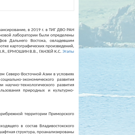
нсирование, в 2019 г. в ТИГ ДВО РАН
и новой лаборатории были определены
фов Дальнего Востока, овладевшим
тке картографических произведений,
.Я., ЕРМОШИН В.В., ГАНЗЕЙ К.С.
Этапы
ем Северо-Восточной Азии в условиях
оциально-экономического развития
и научно-технологического развития
ользования природных и культурно-
 прибрежной территории Приморского
ходящего в состав Владивостокского
дшафтная структура, проанализированы