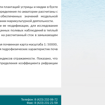
ти плантаций устрицы и мидии в бухте
пределения по акватории рассчитаны с
обеспеченных значений модельной
ании марикультурной деятельности.
и ее модификации, для исследования
 данных полевых наблюдений в теплый
е на рассчитанный сток в замыкающем
ая почвенная карта масштаба 1: 50000,
я гидрофизических характеристик почв
ндексов отражаемости. Показано, что
 определения коэффициента рефракции
Телефон: 8 (423) 232-06-72
Факс: 8 (423) 231-21-59