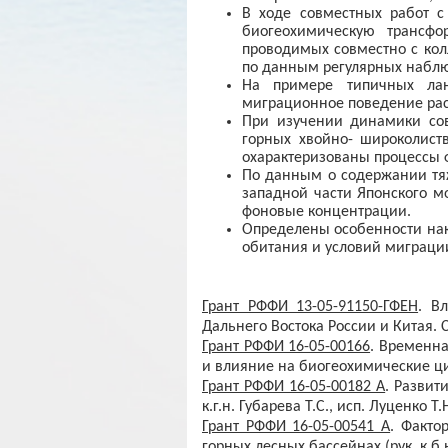
В ходе совместных работ с
биогеохимическую трансфо
проводимых совместно с кол
по данным регулярных наблю
На примере типичных лан
миграционное поведение раст
При изучении динамики со
горных хвойно- широколист
охарактеризованы процессы 
По данным о содержании тяж
западной части Японского м
фоновые концентрации.
Определены особенности нак
обитания и условий миграци
Грант РФФИ 13-05-91150-ГФЕН
. В
Дальнего Востока России и Китая. 
Грант РФФИ 16-05-00166
. Временна
и влияние на биогеохимические ци
Грант РФФИ 16-05-00182 А
. Развит
к.г.н. Губарева Т.С., исп. Луценко Т.Н
Грант РФФИ 16-05-00541 А
. Факто
горных лесных бассейнах (рук. к.б.