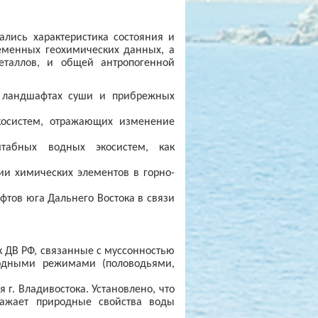
ись характеристика состояния и
еменных геохимических данных, а
еталлов, и общей антропогенной
и ландшафтах суши и прибрежных
экосистем, отражающих изменение
штабных водных экосистем, как
и химических элементов в горно-
тов юга Дальнего Востока в связи
 ДВ РФ, связанные с муссонностью
водными режимами (половодьями,
г. Владивостока. Установлено, что
ажает природные свойства воды