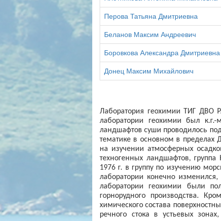
Перова Татьяна Дмитриевна
Беланов Максим Андреевич
Боровкова Александра Дмитриевна
Донец Максим Михайлович
Лаборатория геохимии ТИГ ДВО Р
лаборатории геохимии был к.г.-
ландшафтов суши проводилось под 
тематике в основном в пределах 
на изучении атмосферных осадков
техногенных ландшафтов, группа 
1976 г
. в группу по изучению мор
лаборатории конечно изменился, 
лаборатории геохимии были по
горнорудного производства. Кр
химического состава поверхностн
речного стока в устьевых зонах