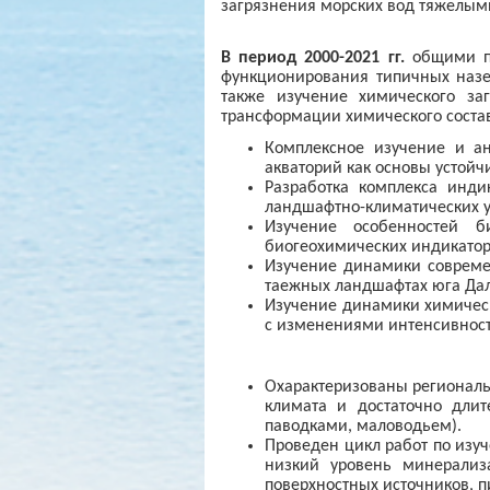
загрязнения морских вод тяжелым
В период 2000-2021 гг.
общими пр
функционирования типичных назе
также изучение химического за
трансформации химического соста
Комплексное изучение и а
акваторий как основы устойч
Разработка комплекса инди
ландшафтно-климатических у
Изучение особенностей б
биогеохимических индикатор
Изучение динамики совреме
таежных ландшафтах юга Дал
Изучение динамики химическ
с изменениями интенсивност
Охарактеризованы региональ
климата и достаточно дли
паводками, маловодьем).
Проведен цикл работ по изуч
низкий уровень минерализ
поверхностных источников, п