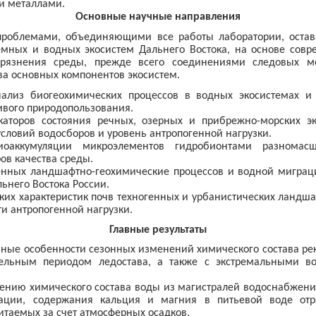
и металлами.
Основные научные направления
облемами, объединяющими все работы лаборатории, оставал
мных и водных экосистем Дальнего Востока, на основе совр
грязнения среды, прежде всего соединениями следовых м
ва основных компонентов экосистем.
нализ биогеохимических процессов в водных экосистемах 
ивого природопользования.
каторов состояния речных, озерных и прибрежно-морских 
словий водосборов и уровень антропогенной нагрузки.
иоаккумуляции микроэлементов гидробионтами разномас
ов качества среды.
нных ландшафтно-геохимические процессов и водной миграци
ьнего Востока России.
их характеристик почв техногенных и урбанистических ландшаф
и антропогенной нагрузки.
Главные результаты
ные особенности сезонных изменений химического состава рек
тельным периодом ледостава, а также с экстремальными 
ению химического состава воды из магистралей водоснабжения 
ации, содержания кальция и магния в питьевой воде отр
итаемых за счет атмосферных осадков.