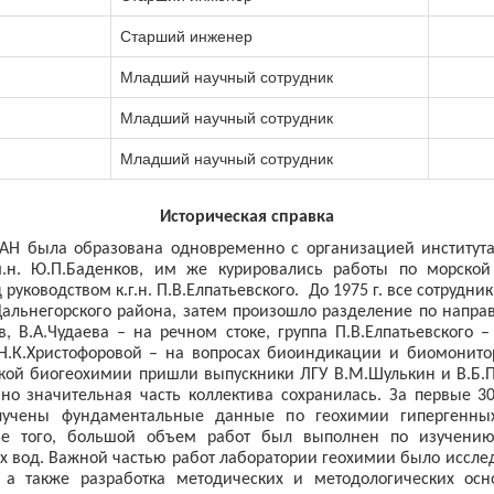
Старший инженер
Младший научный сотрудник
Младший научный сотрудник
Младший научный сотрудник
Историческая справка
АН была образована одновременно с организацией института
м.н. Ю.П.Баденков, им же курировались работы по морско
руководством к.г.н. П.В.Елпатьевского. До
1975 г
. все сотрудни
Дальнегорского района, затем произошло разделение по направ
, В.А.Чудаева – на речном стоке, группа П.В.Елпатьевского 
Н.К.Христофоровой – на вопросах биоиндикации и биомонито
ской биогеохимии пришли выпускники ЛГУ В.М.Шулькин и В.Б.П
но значительная часть коллектива сохранилась. За первые 3
лучены фундаментальные данные по геохимии гипергенных
оме того, большой объем работ был выполнен по изучени
ых вод. Важной частью работ лаборатории геохимии было иссл
, а также разработка методических и методологических о