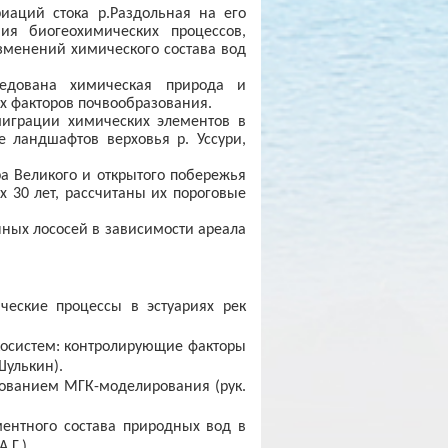
иаций стока р.Раздольная на его
ия биогеохимических процессов,
зменений химического состава вод
едована химическая природа и
х факторов почвообразования.
играции химических элементов в
 ландшафтов верховья р. Уссури,
а Великого и открытого побережья
 30 лет, рассчитаны их пороговые
ных лососей в зависимости ареала
ческие процессы в эстуариях рек
косистем: контролирующие факторы
Шулькин).
зованием МГК-моделирования (рук.
ентного состава природных вод в
.Г.).