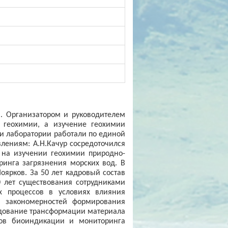
. Организатором и руководителем
й геохимии, а изучение геохимии
ки лаборатории работали по единой
лениям: А.Н.Качур сосредоточился
– на изучении геохимии природно-
ринга загрязнения морских вод. В
оярков. За 50 лет кадровый состав
0 лет существования сотрудниками
 процессов в условиях влияния
ю закономерностей формирования
едование трансформации материала
снов биоиндикации и мониторинга