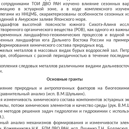
 сотрудниками ТОИ ДВО РАН изучено влияние сезонных вар
рмацию в эстуарной зоне, а в ходе комплексного изучен
легами из ННЦМБ, охарактеризованы особенности сезонных и
дений в Амурском заливе Японского моря.
дшафтов высотной поясности южного Сихотэ-Алиня иссл
воренного органического вещества (РОВ), как одного из важны
временных ландшафтно-геохимических процессов и водной м
венных ландшафтах юга Дальнего Востока России на примере
формирования химического состава природных вод.
елых металлов в массовых видах бурых водорослей зал. Петр
оря, отобранных с разной периодичностью в течение последних
опления следовых металлов различными видами дальневосточ
и.
Основные гранты
лияние природных и антропогенных факторов на биогеохими
Сравнительный анализ (исп. В.М.Шулькин).
я изменчивость химического состава компонентов эстуарных э
клы, потоки химических элементов и качество среды (рук. В.М.
ие методов решения задач гидрологии и гидрохимии с исполь
.).
рный анализ механизмов формирования и изменчивости элем
н. Кожевникова Н.К., БПИ ДВО РАН, исп. Луценко Т.Н., Болдескул А