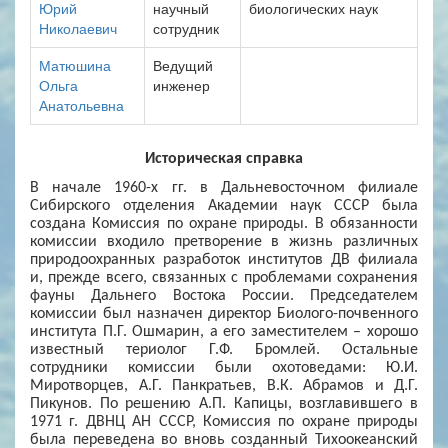
Юрий
научный
биологических наук
Николаевич
сотрудник
Матюшина
Ведущий
Ольга
инженер
Анатольевна
Историческая справка
В начале 1960-х гг. в Дальневосточном филиале
Сибирского отделения Академии наук СССР была
создана Комиссия по охране природы. В обязанности
комиссии входило претворение в жизнь различных
природоохранных разработок институтов ДВ филиала
и, прежде всего, связанных с проблемами сохранения
фауны Дальнего Востока России. Председателем
комиссии был назначен директор Биолого-почвенного
института П.Г. Ошмарин, а его заместителем – хорошо
известный териолог Г.Ф. Бромлей. Остальные
сотрудники комиссии были охотоведами: Ю.И.
Миротворцев, А.Г. Панкратьев, В.К. Абрамов и Д.Г.
Пикунов. По решению А.П. Капицы, возглавившего в
1971 г. ДВНЦ АН СССР, Комиссия по охране природы
была переведена во вновь созданный Тихоокеанский