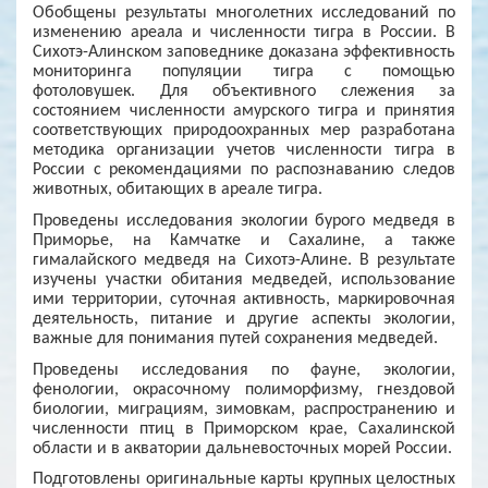
Обобщены результаты многолетних исследований по
изменению ареала и численности тигра в России. В
Сихотэ-Алинском заповеднике доказана эффективность
мониторинга популяции тигра с помощью
фотоловушек. Для объективного слежения за
состоянием численности амурского тигра и принятия
соответствующих природоохранных мер разработана
методика организации учетов численности тигра в
России с рекомендациями по распознаванию следов
животных, обитающих в ареале тигра.
Проведены исследования экологии бурого медведя в
Приморье, на Камчатке и Сахалине, а также
гималайского медведя на Сихотэ-Алине. В результате
изучены участки обитания медведей, использование
ими территории, суточная активность, маркировочная
деятельность, питание и другие аспекты экологии,
важные для понимания путей сохранения медведей.
Проведены исследования по фауне, экологии,
фенологии, окрасочному полиморфизму, гнездовой
биологии, миграциям, зимовкам, распространению и
численности птиц в Приморском крае, Сахалинской
области и в акватории дальневосточных морей России.
Подготовлены оригинальные карты крупных целостных