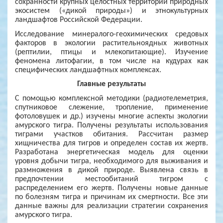
сохранности крупных целостных территорий природных
экосистем («дикой природы») и этнокультурных
ландшафтов Российской Федерации.
Исследование минералого-геохимических средовых
факторов в экологии растительноядных животных
(рептилии, птицы и млекопитающие). Изучение
феномена литофагии, в том числе на кудурах как
специфических ландшафтных комплексах.
Главные результаты
С помощью комплексной методики (радиотелеметрия,
спутниковое слежение, тропление, применение
фотоловушек и др.) изучены многие аспекты экологии
амурского тигра. Получены результаты использования
тиграми участков обитания. Рассчитан размер
хищничества для тигров и определен состав их жертв.
Разработана энергетическая модель для оценки
уровня добычи тигра, необходимого для выживания и
размножения в дикой природе. Выявлена связь в
предпочтении местообитаний тигром с
распределением его жертв. Получены новые данные
по болезням тигра и причинам их смертности. Все эти
данные важны для реализации стратегии сохранения
амурского тигра.