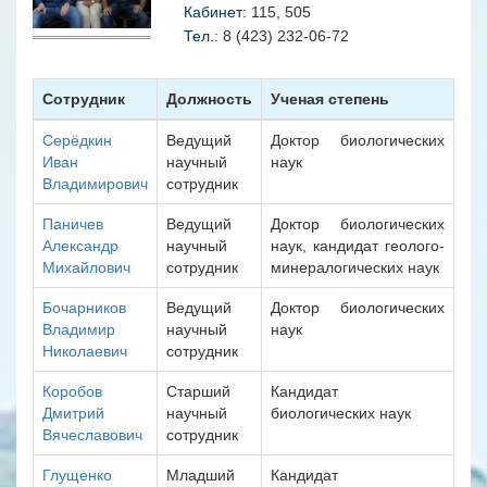
Кабинет:
115, 505
Тел.:
8 (423) 232-06-72
Сотрудник
Должность
Ученая степень
Серёдкин
Ведущий
Доктор биологических
Иван
научный
наук
Владимирович
сотрудник
Паничев
Ведущий
Доктор биологических
Александр
научный
наук, кандидат геолого-
Михайлович
сотрудник
минералогических наук
Бочарников
Ведущий
Доктор биологических
Владимир
научный
наук
Николаевич
сотрудник
Коробов
Старший
Кандидат
Дмитрий
научный
биологических наук
Вячеславович
сотрудник
Глущенко
Младший
Кандидат